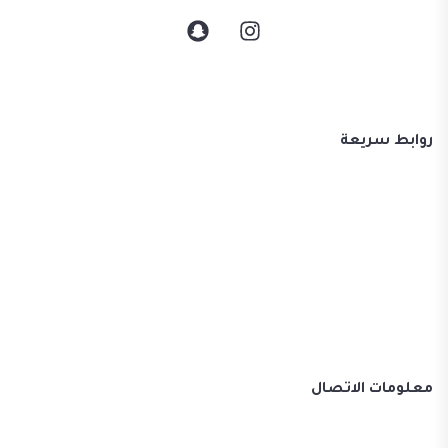
روابط سريعة
برامج جورجيا السياحية 2026
فنادق منتجعات أكواخ في جورجيا
خدمة سائق مع سيارة في جورجيا
دليل جورجيا السياحي 2026
معلومات الاتصال
15, 15 Davit Aghmashenebeli Ave, Tbilisi, Georgia