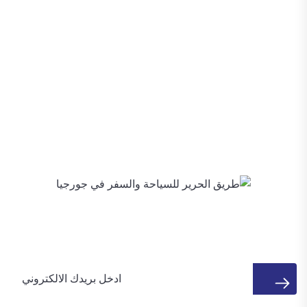
تتمتع شركة طريق الحرير للسياحة والسفر بثقة العملاء منذ عام 2014 ،
حيث تقوم بتصميم رحلات ومغامرات وتجارب فاخرة لا تُنسى في جميع
أنحاء جورجيا والقوقاز.