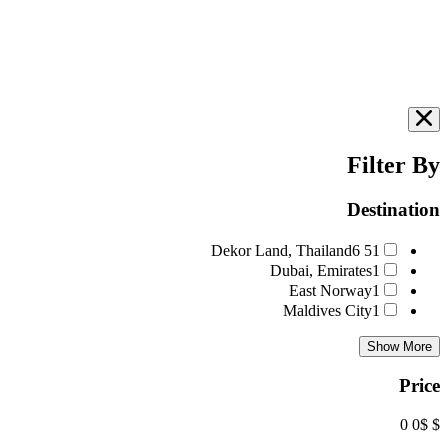
Filter By
Destination
6
51 Dekor Land, Thailand
Dubai, Emirates
1
East Norway
1
Maldives City
1
Show More
Price
$ 0
$ 0