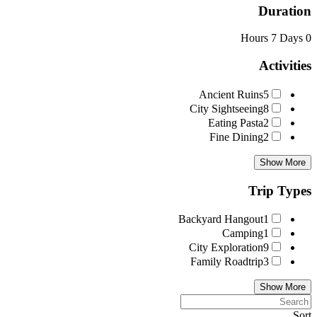
Duration
7 Days
0 Hours
Activities
Ancient Ruins
5
City Sightseeing
8
Eating Pasta
2
Fine Dining
2
Show More
Trip Types
Backyard Hangout
1
Camping
1
City Exploration
9
Family Roadtrip
3
Show More
Sort