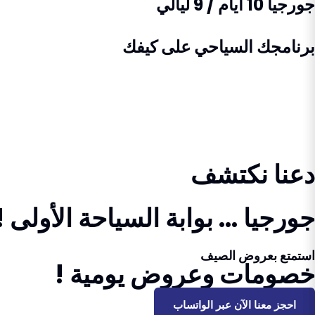
جورجيا 10 أيام / 9 ليالي
برنامجك السياحي على كيفك
دعنا نكتشف
جورجيا ... بوابة السياحة الأولى !
استمتع بعروض الصيف
خصومات وعروض يومية !
احجز معنا الآن عبر الواتساب