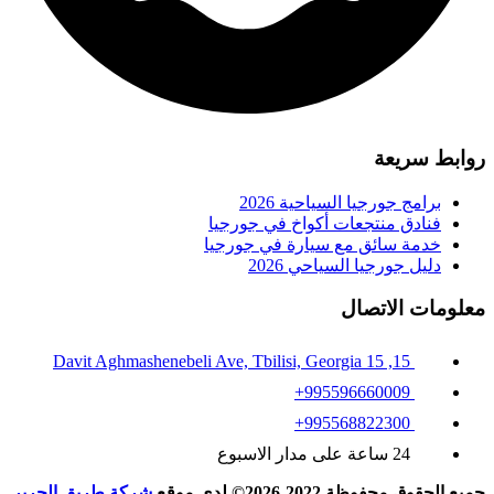
روابط سريعة
برامج جورجيا السياحية 2026
فنادق منتجعات أكواخ في جورجيا
خدمة سائق مع سيارة في جورجيا
دليل جورجيا السياحي 2026
معلومات الاتصال
15, 15 Davit Aghmashenebeli Ave, Tbilisi, Georgia
995596660009+
995568822300+
24 ساعة على مدار الاسبوع
جميع الحقوق محفوظة 2022-2026© لدى موقع
شركة طريق الحرير