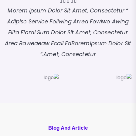
“ Morem Ipsum Dolor Sit Amet, Consectetur
g
Adipisc Service Follwing Arrea Fowlwo Awing
r
Elita Florai Sum Dolor Sit Amet, Consectetur
it
Area Raweaeaw Ecall EdBorem
Ipsum Dolor Sit
Amet, Consectetur.”
Blog And Article