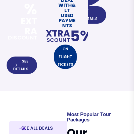
DEAL
%
WITH&
LT
SEE
USED
EXT
DETAILS
PAYME
NTS
RA
5%
EXTRA
DISCOUNT
DISCOUNT
ON
FLIGHT
SEE
TICKETS
DETAILS
Most Popular Tour
Packages
SEE ALL DEALS
Our