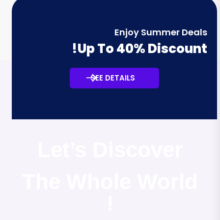
Enjoy Summer Deals
Up To 40% Discount!
SEE DETAILS
Let’s Discover
The Whole World
!