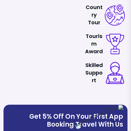
K
Count
Ry
Tour
K
Touris
M
Award
K
Skilled
Suppo
Rt
Get 5% Off On Your First App
Booking Travel With Us