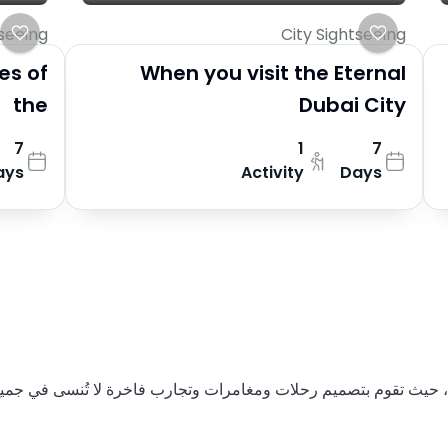
tseeing
City Sightseeing
es of
When you visit the Eternal
the
Dubai City
7
1
7
ays
Activity
Days