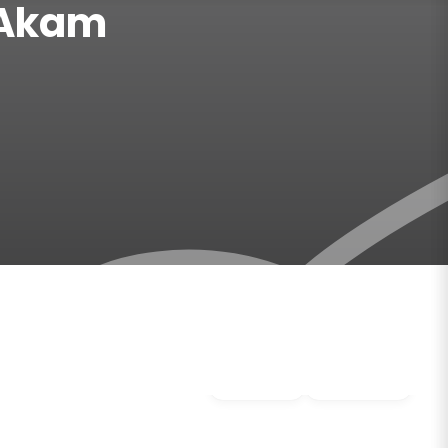
 Akam
Video
Gallery