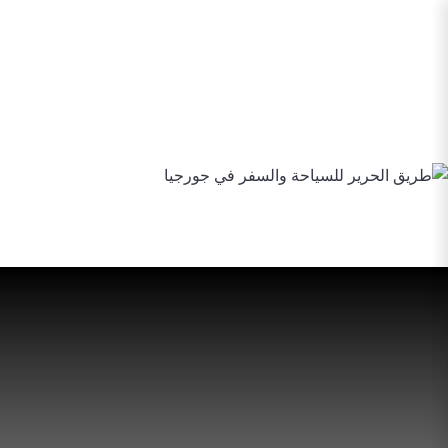
الرئيسية
برامج سياحية
فنادق منتجعات أكواخ
سائق مع 
دليل جورجيا السياحي 2026
من نحن
للاتصال