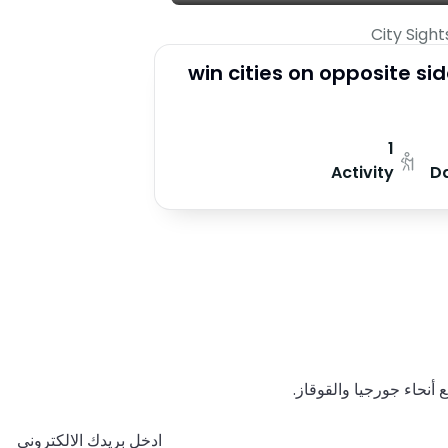
City Sigh
win cities on opposite sid
1
Activity
D