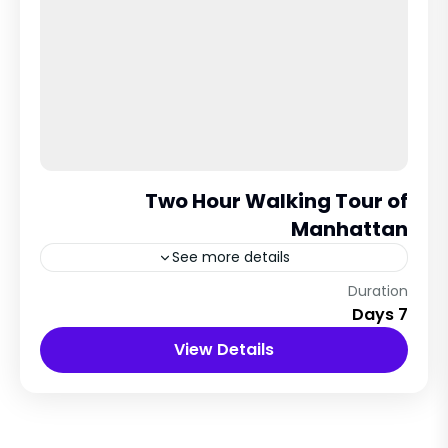
Two Hour Walking Tour of
Manhattan
See more details
Veins City, italy
Duration
7 Days
12 People
View Details