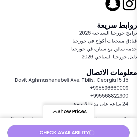
روابط سريعة
برامج جورجيا السياحية 2026
فنادق منتجعات أكواخ في جورجيا
خدمة سائق مع سيارة في جورجيا
دليل جورجيا السياحي 2026
معلومات الاتصال
15, 15 Davit Aghmashenebeli Ave, Tbilisi, Georgia
995596660009+
995568822300+
24 ساعة على مدار الاسبوع
Show Prices
جميع الحقوق محفوظة 2022-2026© لدى موقع
شركة طريق الحرير
للسياحة في جورجيا
، تصميم وتطوير
Eng. Ziad Hassan
CHECK AVAILABILITY