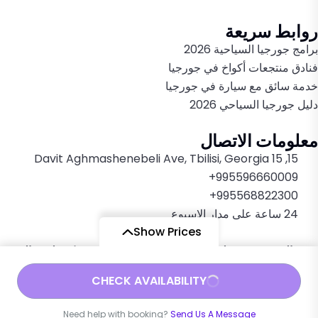
روابط سريعة
برامج جورجيا السياحية 2026
فنادق منتجعات أكواخ في جورجيا
خدمة سائق مع سيارة في جورجيا
دليل جورجيا السياحي 2026
معلومات الاتصال
15, 15 Davit Aghmashenebeli Ave, Tbilisi, Georgia
995596660009+
995568822300+
24 ساعة على مدار الاسبوع
Show Prices
جميع الحقوق محفوظة 2022-2026© لدى موقع
شركة طريق الحرير
للسياحة في جورجيا
، تصميم وتطوير
Eng. Ziad Hassan
CHECK AVAILABILITY
Need help with booking?
Send Us A Message