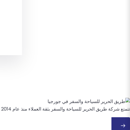
تتمتع شركة طريق الحرير للسياحة والسفر بثقة العملاء منذ عام 2014 ، حيث تقوم بتصميم رحلات ومغامرات وتجارب فاخرة لا تُنسى في جميع أنحاء جورجيا والقوقاز.