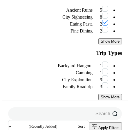
Ancient Ruins
5
City Sightseeing
8
Eating Pasta
2
Fine Dining
2
Show More
Trip Types
Backyard Hangout
1
Camping
1
City Exploration
9
Family Roadtrip
3
Show More
(Recently Added)
Sort
Apply Filters