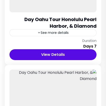
Day Oahu Tour Honolulu Pearl
Harbor, & Diamond
See more details
Maldives City
Duration
7 Days
12 People
View Details